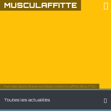
MUSCULAFFITTE
Parc des Sports, 8 avenue Desaix, Maisons-Laffitte (Bus n°12)
Toutes les actualités