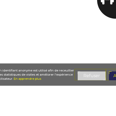
n identifiant anonyme est utilisé afin de receuillier
es statistiques de visites et améliorer l'expérience
Refuser
A
tilisateur.
En apprendre plus